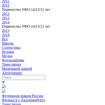
2011
2012
Первенство УФО 14/13/12 лет
2012
2013
2014
Первенство УФО 14/13/12 лет
2013
2014
Все
Школы
Статистика
Игроки
Медиа
Фотоальбомы
Трансляции
Маленький хоккей
Антидопинг
✕
Федерация хоккея России
Филиал в г. Екатеринбурге
Трансляции