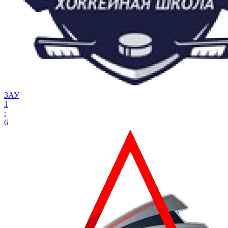
ЗАУ
1
:
6