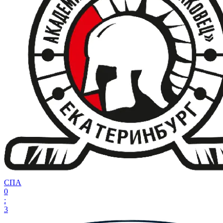
СПА
0
:
3