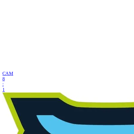
САМ
8
:
1