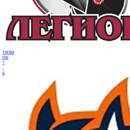
ТЮМ
ПБ
7
:
6