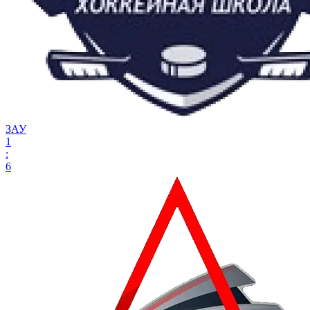
ЗАУ
1
:
6