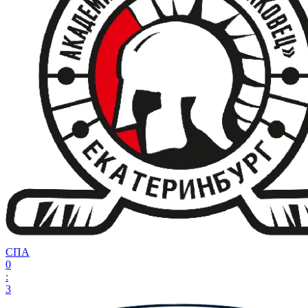
СПА
0
:
3