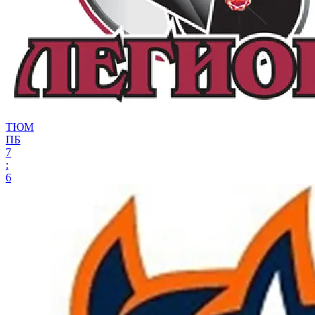
ТЮМ
ПБ
7
:
6