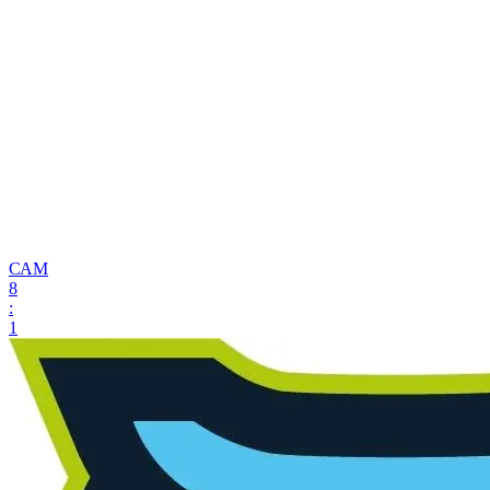
САМ
8
:
1