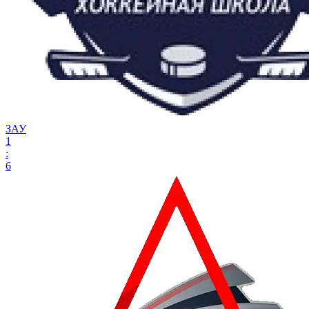
ЗАУ
1
:
6