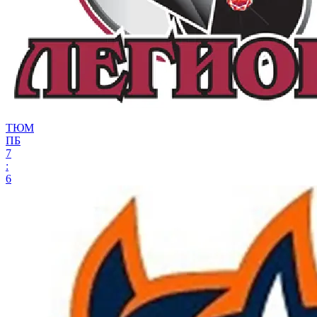
ТЮМ
ПБ
7
:
6