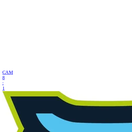
САМ
8
:
1