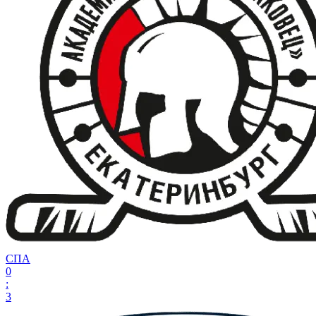
СПА
0
:
3