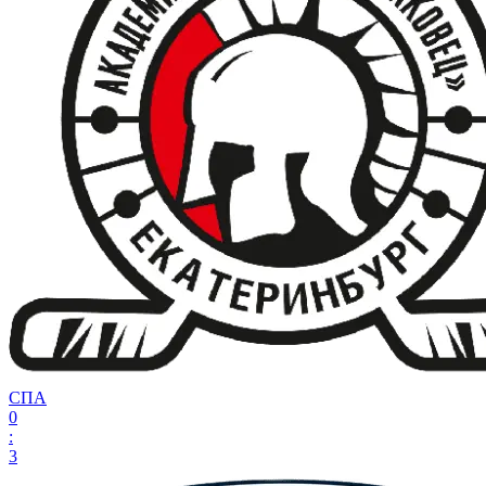
СПА
0
:
3