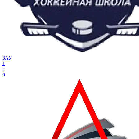
ЗАУ
1
:
6