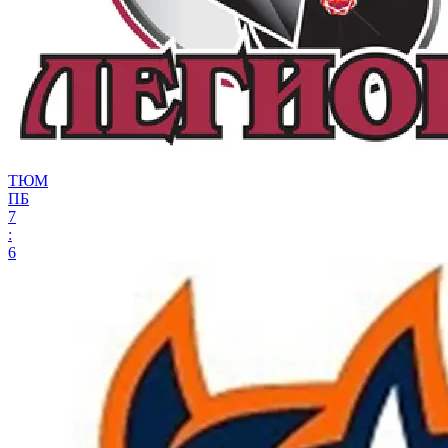
ТЮМ
ПБ
7
:
6