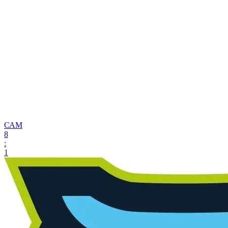
САМ
8
:
1