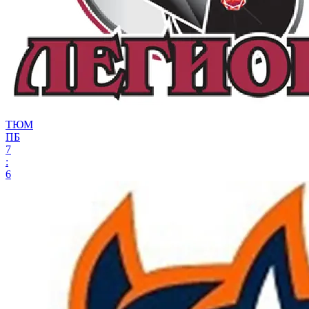
ТЮМ
ПБ
7
:
6