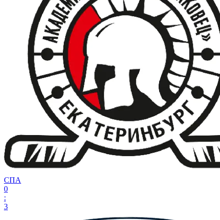
СПА
0
:
3