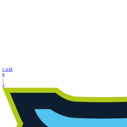
САМ
8
:
1