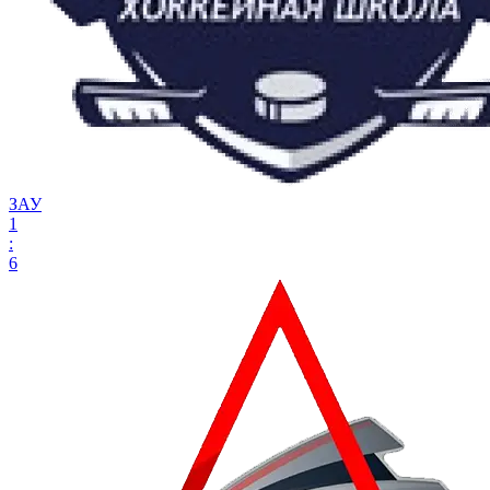
ЗАУ
1
:
6