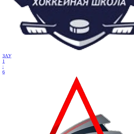
ЗАУ
1
:
6