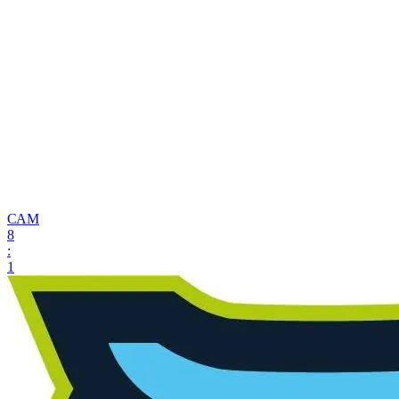
САМ
8
:
1