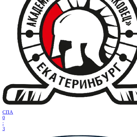
СПА
0
:
3