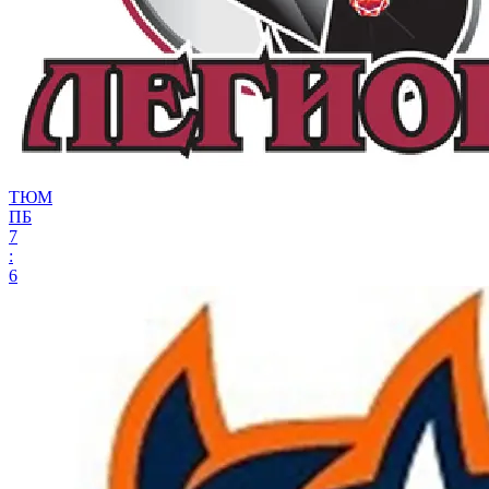
ТЮМ
ПБ
7
:
6