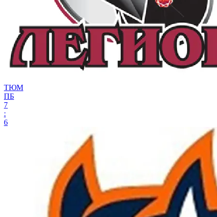
ТЮМ
ПБ
7
:
6