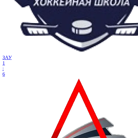
ЗАУ
1
:
6