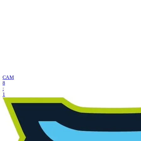
САМ
8
:
1