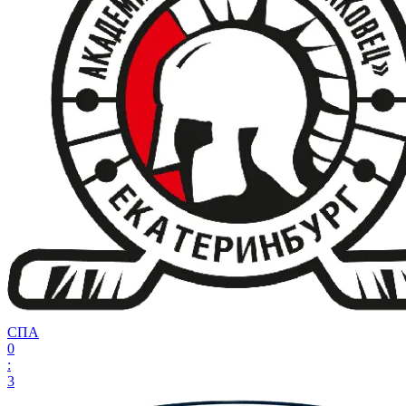
СПА
0
:
3