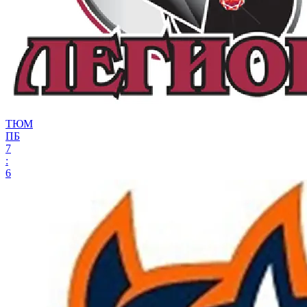
ТЮМ
ПБ
7
:
6