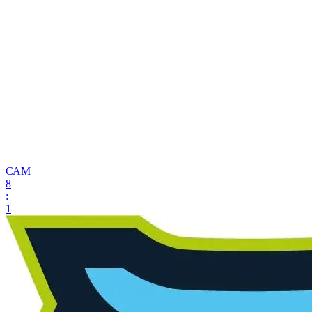
САМ
8
:
1