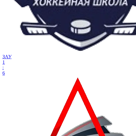
ЗАУ
1
:
6