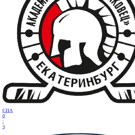
СПА
0
:
3